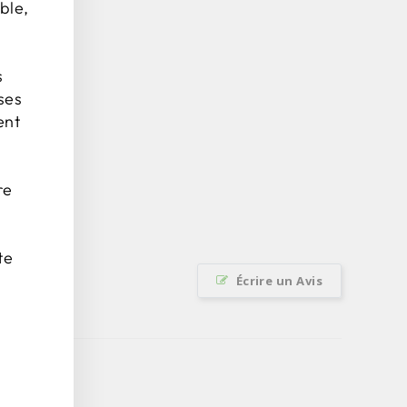
ble,
s
ses
ent
re
te
Écrire un Avis