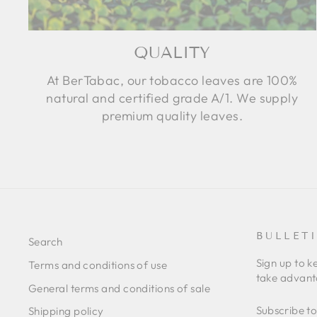
QUALITY
At BerTabac, our tobacco leaves are 100%
natural and certified grade A/1. We supply
premium quality leaves.
BULLET
Search
Sign up to k
Terms and conditions of use
take advanta
General terms and conditions of sale
SUBSCRIB
SIGN
Shipping policy
TO
UP