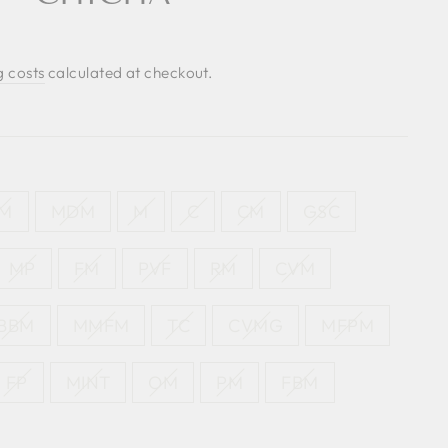
g costs
calculated at checkout.
M
MDM
M
C
CM
GSC
MP
FM
PVF
RM
CVM
BBM
MMFM
TC
CVMG
MFPM
FP
MINT
OM
PM
FBM