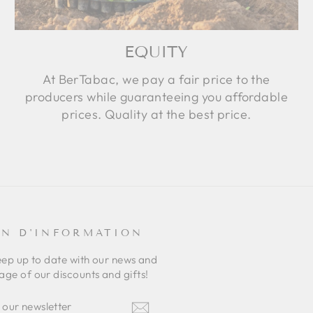
EQUITY
At BerTabac, we pay a fair price to the
producers while guaranteeing you affordable
prices. Quality at the best price.
IN D'INFORMATION
eep up to date with our news and
ge of our discounts and gifts!
E