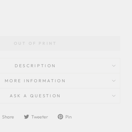
OUT OF PRINT
DESCRIPTION
MORE INFORMATION
ASK A QUESTION
Share
Tweet
Pin
Share
Tweeter
Pin
on
on
to
Facebook
Twitter
Pinterest