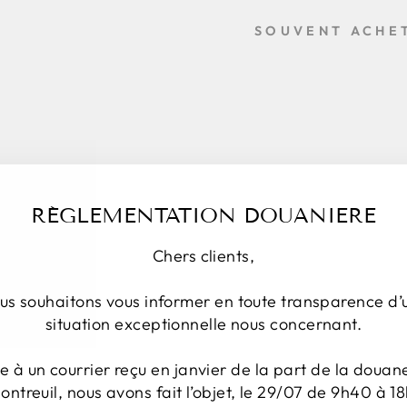
SOUVENT ACHE
F
L
A
V
O
U
R
S
RÉGLEMENTATION DOUANIERE
-
C
Chers clients,
H
I
C
us souhaitons vous informer en toute transparence d’
H
situation exceptionnelle nous concernant.
A
Out of
€20,00
print
te à un courrier reçu en janvier de la part de la douan
ontreuil, nous avons fait l’objet, le 29/07 de 9h40 à 18