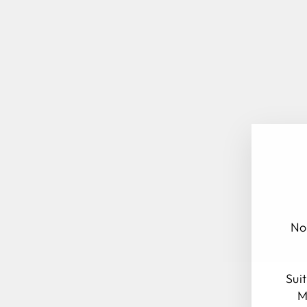
No
Sui
M