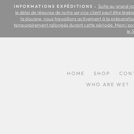
Skip
us
Suite au grand n
INFORMATIONS EXPÉDITIONS :
to
 par
le délai de réponse de notre service client peut être légè
content
 de
la douane, nous travaillons activement à la préparation
temporairement rallongés durant cette période. Merci po
le 
HOME
SHOP
CON
WHO ARE WE?