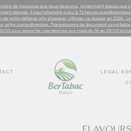
ombre de messages que nous recevons, notamment depuis que no
rement allongé. Il peut atteindre jusqu’à 72 heures supplémentair
Slide
 de notre défense afin d’espérer clôturer ce dossier en 2026. Le
show
ur votre compréhension. Transmissions de document comptable à
Break
30/03 pour apporter une réponse aux mails du 16 au 29/03 inclu
TACT
LEGAL RE
C
FLAVOURS