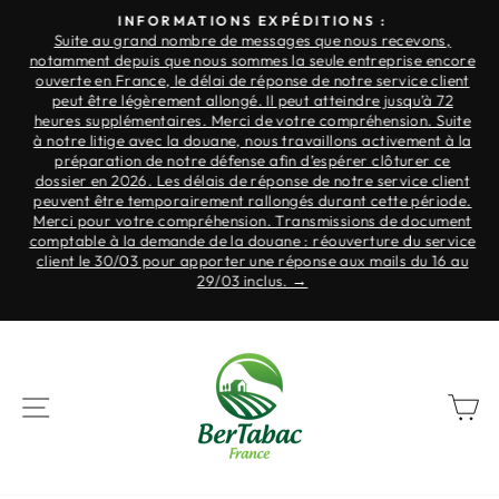
Skip
INFORMATIONS EXPÉDITIONS :
to
Suite au grand nombre de messages que nous recevons,
Slide
notamment depuis que nous sommes la seule entreprise encore
content
show
.
ouverte en France, le délai de réponse de notre service client
Break
ne
peut être légèrement allongé. Il peut atteindre jusqu’à 72
à
heures supplémentaires. Merci de votre compréhension. Suite
à notre litige avec la douane, nous travaillons activement à la
préparation de notre défense afin d’espérer clôturer ce
r
dossier en 2026. Les délais de réponse de notre service client
nt
peuvent être temporairement rallongés durant cette période.
Merci pour votre compréhension. Transmissions de document
s
comptable à la demande de la douane : réouverture du service
r
client le 30/03 pour apporter une réponse aux mails du 16 au
re
29/03 inclus. →
NAVIGATION
B