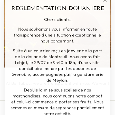
"Clos
RÉGLEMENTATION DOUANIERE
(Esc)
Chers clients,
Nous souhaitons vous informer en toute
transparence d’une situation exceptionnelle
nous concernant.
Suite à un courrier reçu en janvier de la part
de la douane de Montreuil, nous avons fait
l’objet, le 29/07 de 9h40 à 18h, d’une visite
domiciliaire menée par les douanes de
Grenoble, accompagnées par la gendarmerie
HONESTY
de Meylan.
At BerTabac, we are transparent with you. We want
to offer you a unique experience.
Depuis la mise sous scellés de nos
marchandises, nous continuons notre combat
et celui-ci commence à porter ses fruits. Nous
sommes en mesure de reprendre partiellement
Search
notre activité.