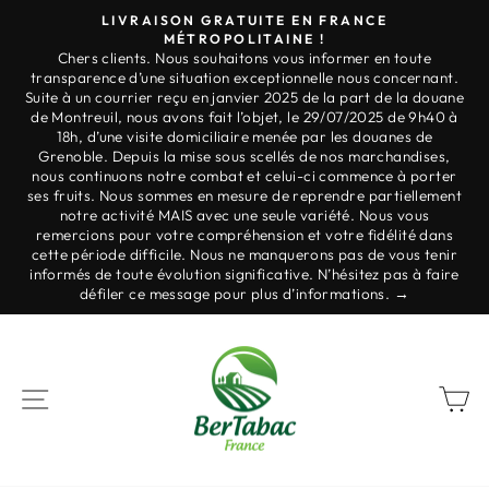
Skip
LIVRAISON GRATUITE EN FRANCE
to
MÉTROPOLITAINE !
Slide
Chers clients. Nous souhaitons vous informer en toute
re
content
show
transparence d’une situation exceptionnelle nous concernant.
t
Break
Suite à un courrier reçu en janvier 2025 de la part de la douane
de Montreuil, nous avons fait l’objet, le 29/07/2025 de 9h40 à
e
18h, d’une visite domiciliaire menée par les douanes de
la
Grenoble. Depuis la mise sous scellés de nos marchandises,
nous continuons notre combat et celui-ci commence à porter
t
ses fruits. Nous sommes en mesure de reprendre partiellement
e.
notre activité MAIS avec une seule variété. Nous vous
t
remercions pour votre compréhension et votre fidélité dans
ce
cette période difficile. Nous ne manquerons pas de vous tenir
u
informés de toute évolution significative. N’hésitez pas à faire
défiler ce message pour plus d’informations. →
NAVIGATION
B