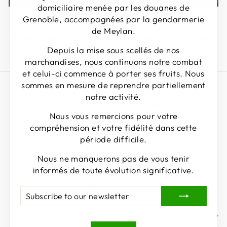
domiciliaire menée par les douanes de
Grenoble, accompagnées par la gendarmerie
HONESTY
de Meylan.
At BerTabac, we are transparent with you. We want
to offer you a unique experience.
Depuis la mise sous scellés de nos
marchandises, nous continuons notre combat
et celui-ci commence à porter ses fruits. Nous
sommes en mesure de reprendre partiellement
Search
notre activité.
Terms and conditions of use
Nous vous remercions pour votre
General terms and conditions of sale
compréhension et votre fidélité dans cette
Shipping policy
période difficile.
Refund policy
Nous ne manquerons pas de vous tenir
informés de toute évolution significative.
Privacy Policy
Legal information
SUBSCRIBE
SIGN
TO
UP
OUR
BULLETIN D'INFORMATION
NEWSLETTER