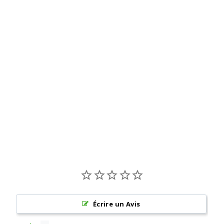
I
M
À
partir
de
€2,00
Out of print
Écrire un Avis