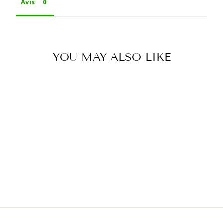
Avis
YOU MAY ALSO LIKE
Out of print
FILTRES - OCB
ÉCO BIO SLIM
À partir de €2,00