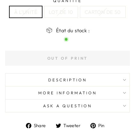
QUANTITÉ
À L’UNITÉ
LOT DE 10
CARTON DE 50
État du stock :
OUT OF PRINT
DESCRIPTION
MORE INFORMATION
ASK A QUESTION
Share
Tweet
Pin
Share
Tweeter
Pin
on
on
to