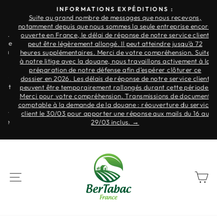
Skip
INFORMATIONS EXPÉDITIONS :
to
Suite au grand nombre de messages que nous recevons,
Slide
notamment depuis que nous sommes la seule entreprise encore
content
show
.
ouverte en France, le délai de réponse de notre service client
Break
ne
peut être légèrement allongé. Il peut atteindre jusqu’à 72
à
heures supplémentaires. Merci de votre compréhension. Suite
à notre litige avec la douane, nous travaillons activement à la
préparation de notre défense afin d’espérer clôturer ce
r
dossier en 2026. Les délais de réponse de notre service client
nt
peuvent être temporairement rallongés durant cette période.
Merci pour votre compréhension. Transmissions de document
s
comptable à la demande de la douane : réouverture du service
r
client le 30/03 pour apporter une réponse aux mails du 16 au
re
29/03 inclus. →
NAVIGATION
B