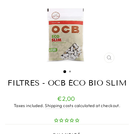
CLOSE
(ESC)
FILTRES - OCB ÉCO BIO SLIM
Regular
€2,00
price
Taxes included.
Shipping costs
calculated at checkout.