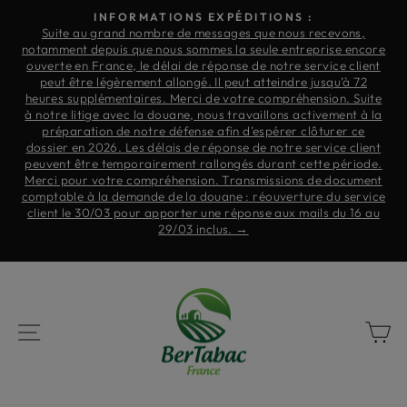
Skip
LIVRAISON GRATUITE EN FRANCE
to
MÉTROPOLITAINE !
Slide
Chers clients. Nous souhaitons vous informer en toute
ore
content
show
transparence d’une situation exceptionnelle nous concernant.
nt
Break
Suite à un courrier reçu en janvier 2025 de la part de la douane
de Montreuil, nous avons fait l’objet, le 29/07/2025 de 9h40 à
te
18h, d’une visite domiciliaire menée par les douanes de
 la
Grenoble. Depuis la mise sous scellés de nos marchandises,
nous continuons notre combat et celui-ci commence à porter
nt
ses fruits. Nous sommes en mesure de reprendre partiellement
e.
notre activité MAIS avec une seule variété. Nous vous
nt
remercions pour votre compréhension et votre fidélité dans
ice
cette période difficile. Nous ne manquerons pas de vous tenir
au
informés de toute évolution significative. N’hésitez pas à faire
défiler ce message pour plus d’informations. →
NAVIGATION
B