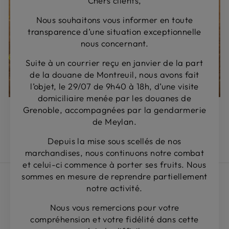
Chers clients,
Nous souhaitons vous informer en toute
transparence d’une situation exceptionnelle
nous concernant.
Suite à un courrier reçu en janvier de la part
de la douane de Montreuil, nous avons fait
l’objet, le 29/07 de 9h40 à 18h, d’une visite
domiciliaire menée par les douanes de
Grenoble, accompagnées par la gendarmerie
HONESTY
de Meylan.
At BerTabac, we are transparent with you. We want
to offer you a unique experience.
Depuis la mise sous scellés de nos
marchandises, nous continuons notre combat
et celui-ci commence à porter ses fruits. Nous
sommes en mesure de reprendre partiellement
Search
notre activité.
Terms and conditions of use
Nous vous remercions pour votre
General terms and conditions of sale
compréhension et votre fidélité dans cette
Shipping policy