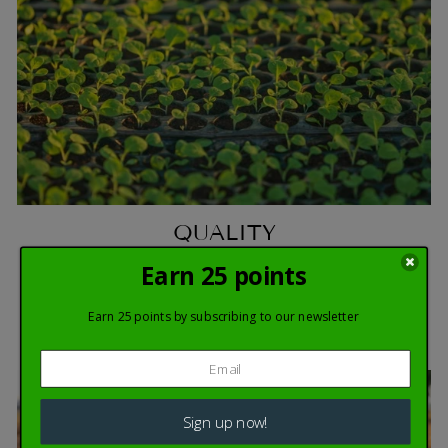
QUALITY
At BerTabac, our tobacco leaves are 100% natural
and certified grade A/1. We supply premium quality
leaves.